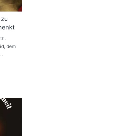
 zu
henkt
th.
rid, dem
..