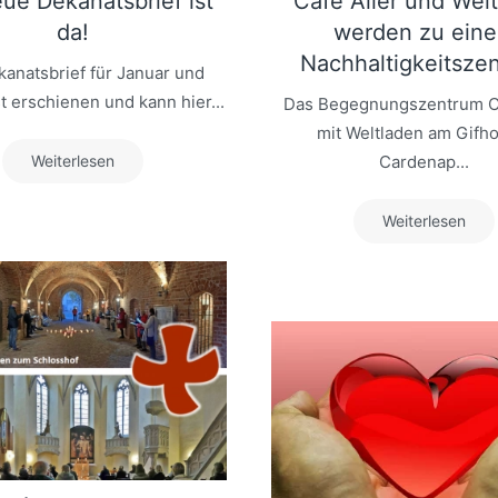
ue Dekanatsbrief ist
Cafe Aller und Wel
da!
werden zu ein
Nachhaltigkeitsze
anatsbrief für Januar und
t erschienen und kann hier...
Das Begegnungszentrum Ca
mit Weltladen am Gifh
Weiterlesen
Cardenap...
Weiterlesen