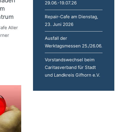
tladen
29.06.-19.07.26
em
ntrum
Repair-Cafe am Dienstag,
23. Juni 2026
fe Aller
orner
Ausfall der
Werktagsmessen 25./26.06.
Vorstandswechsel beim
Caritasverband für Stadt
und Landkreis Gifhorn e.V.