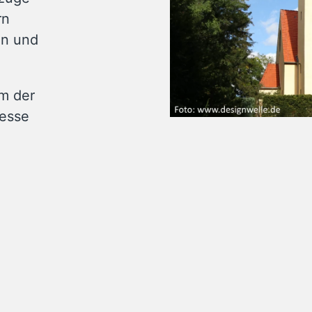
rn
ten und
um der
resse