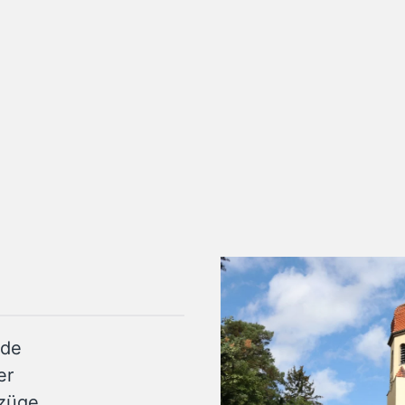
rde
er
szüge