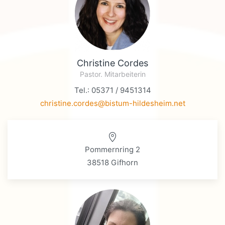
Christine Cordes
Pastor. Mitarbeiterin
Tel.: 05371 / 9451314
christine.cordes@bistum-hildesheim.net
Pommernring 2
38518 Gifhorn