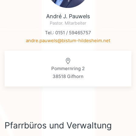
André J. Pauwels
Pastor. Mitarbeiter
Tel.:
0151 / 59465757
andre.pauwels@bistum-hildesheim.net
Pommernring 2
38518 Gifhorn
Pfarrbüros und Verwaltung