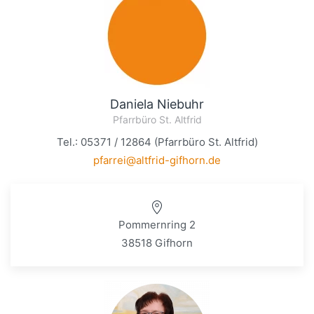
Daniela Niebuhr
Pfarrbüro St. Altfrid
Tel.: 05371 / 12864 (Pfarrbüro St. Altfrid)
pfarrei@altfrid-gifhorn.de
Pommernring 2
38518 Gifhorn