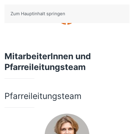
Zum Hauptinhalt springen
Menü
MitarbeiterInnen und
Pfarreileitungsteam
Pfarreileitungsteam