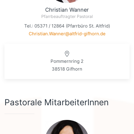
Christian Wanner
Pfarrbeauftragter Pastoral
Tel.: 05371 / 12864 (Pfarrbüro St. Altfrid)
Christian.Wanner@altfrid-gifhorn.de
Pommernring 2
38518 Gifhorn
Pastorale MitarbeiterInnen