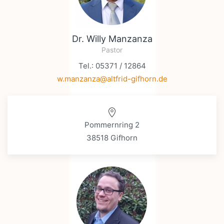
Dr. Willy Manzanza
Pastor
Tel.: 05371 / 12864
w.manzanza@altfrid-gifhorn.de
Pommernring 2
38518 Gifhorn