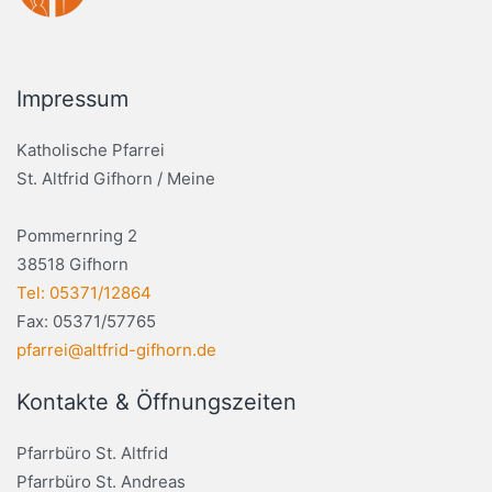
Impressum
Katholische Pfarrei
St. Altfrid Gifhorn / Meine
Pommernring 2
38518 Gifhorn
Tel: 05371/12864
Fax: 05371/57765
pfarrei@altfrid-gifhorn.de
Kontakte & Öffnungszeiten
Pfarrbüro St. Altfrid
Pfarrbüro St. Andreas