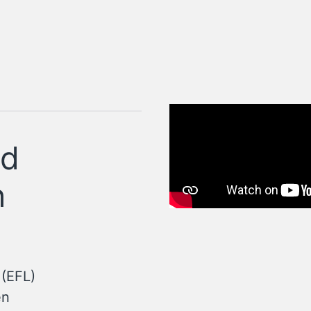
nd
n
 (EFL)
en