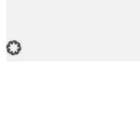
Die Ehe-, Familien- und Leben
Weltanschauung, Nationalität, A
auf Wunsch anonym. Weitere In
https://www.efl-bistum-hildesh